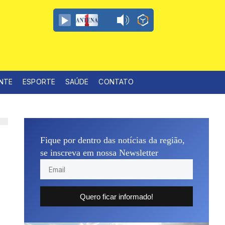
ENTE
ESPORTE
SAÚDE
CONTATO
Fique por dentro das notícias da região,
se inscreva em nossa Newsletter
Quero ficar informado!