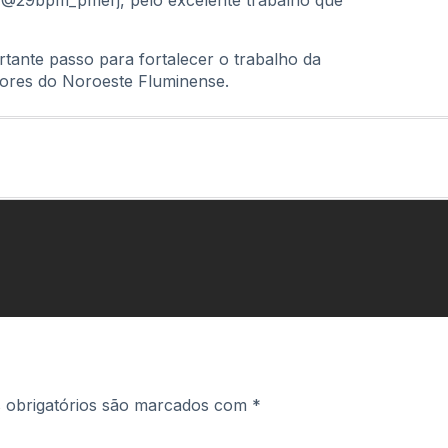
do @29bpm_pmerj, pelo excelente trabalho que
tante passo para fortalecer o trabalho da
adores do Noroeste Fluminense.
obrigatórios são marcados com
*