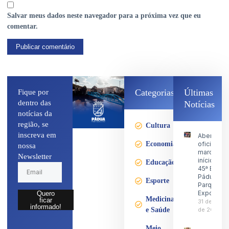
Salvar meus dados neste navegador para a próxima vez que eu
comentar.
Categorias
Últimas
Fique por
dentro das
Notícias
notícias da
região, se
Cultura
inscreva em
Abertura
Economia
oficial
nossa
marca o
Newsletter
início da
Educação
45ª Expo
Pádua no
Esporte
Parque d
Exposiçõ
Quero
Medicina
ficar
31 de julho
informado!
e Saúde
de 2026
Meio