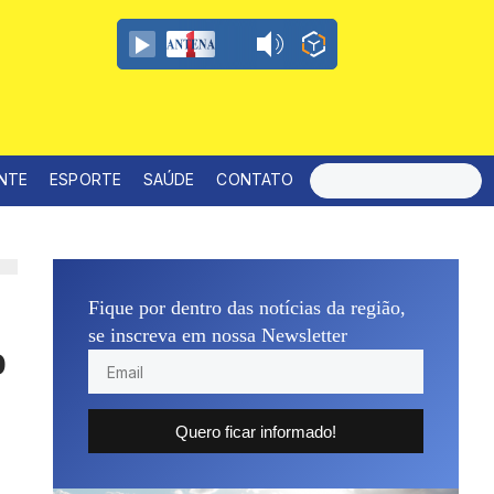
ENTE
ESPORTE
SAÚDE
CONTATO
Fique por dentro das notícias da região,
se inscreva em nossa Newsletter
o
Quero ficar informado!