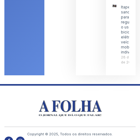
Itaperuna
sanciona l
para
regulamen
o uso de
bicicletas
elétricas 
veículos 
mobilidad
individual
28 de julh
de 2026
Copyright © 2025, Todos os direitos reservados.