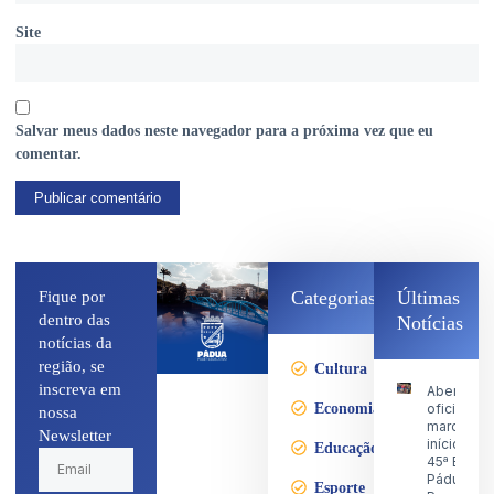
Site
Salvar meus dados neste navegador para a próxima vez que eu
comentar.
Categorias
Últimas
Fique por
dentro das
Notícias
notícias da
região, se
Cultura
inscreva em
Abertura
Economia
oficial
nossa
marca o
Newsletter
início da
Educação
45ª Expo
Pádua no
Esporte