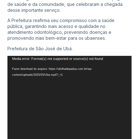
de saúde e da comunidade, que celebraram a chegada
desse importante serviço.
A Prefeitura reafirma seu compromisso com a saúde
pública, garantindo mais acesso e qualidade no
atendimento odontológico, prevenindo doenças e
promovendo mais bem-estar para os ubaenses.
Prefeitura de São José de Ubá.
Tocador
Media error: Format(s) not supported or source(s) not found
de
Fazer download do arquivo: https://afolhadepadua.com.br/wp-
vídeo
content/uploads/2025/03/Uba.mp4?_=1