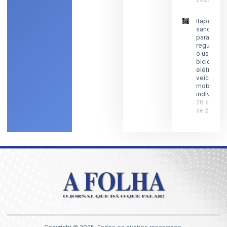
Itaperuna
sanciona l
para
regulamen
o uso de
bicicletas
elétricas 
veículos 
mobilidad
individual
28 de julh
de 2026
Copyright © 2025, Todos os direitos reservados.