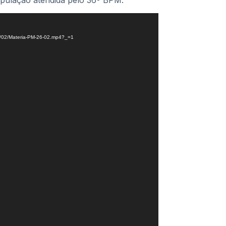
pulação atendida pelo 36º BPM.
25/02/Materia-PM-26-02.mp4?_=1