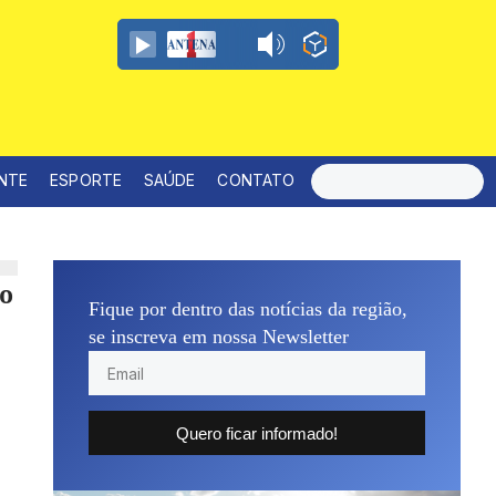
ENTE
ESPORTE
SAÚDE
CONTATO
º
Fique por dentro das notícias da região,
se inscreva em nossa Newsletter
Quero ficar informado!