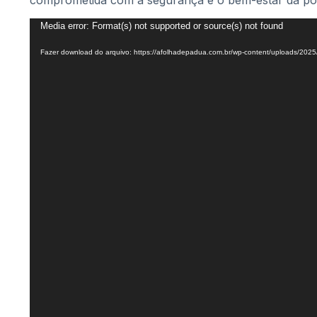
comprometida com a segurança e o bem-estar da po
Tocador
Media error: Format(s) not supported or source(s) not found
de
Fazer download do arquivo: https://afolhadepadua.com.br/wp-content/uploads/20
vídeo