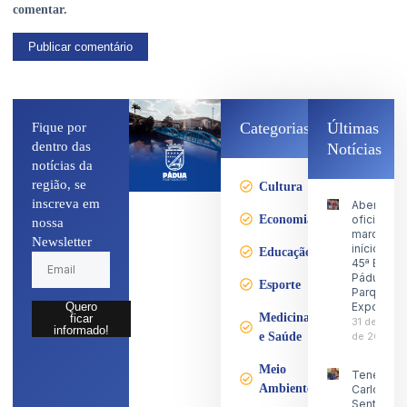
comentar.
Categorias
Últimas
Fique por
dentro das
Notícias
notícias da
região, se
Cultura
inscreva em
Abertura
Economia
oficial
nossa
marca o
Newsletter
início da
Educação
45ª Expo
Pádua no
Esporte
Parque d
Exposiçõ
Quero
Medicina
ficar
31 de julho
informado!
e Saúde
de 2026
Meio
Tenente
Ambiente
Carlos
Sentinela