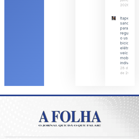
julho de
2026
Itaperuna
sanciona l
para
regulamen
o uso de
bicicletas
elétricas 
veículos 
mobilidad
individual
28 de julh
de 2026