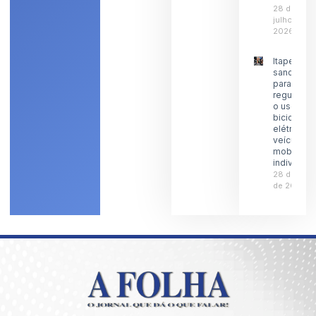
28 de
julho de
2026
Itaperuna
sanciona l
para
regulamen
o uso de
bicicletas
elétricas 
veículos 
mobilidad
individual
28 de julh
de 2026