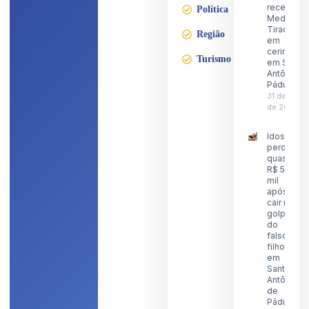
recebe a
Política
Medalha
Tiradente
Região
em
cerimônia
Turismo
em Santo
Antônio d
Pádua
31 de julho
de 2026
Idoso
perde
quase
R$ 5
mil
após
cair no
golpe
do
falso
filho
em
Santo
Antônio
de
Pádua