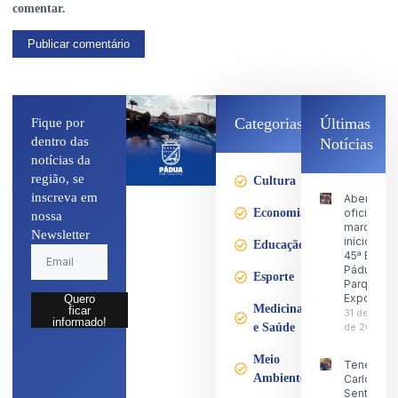
comentar.
Categorias
Últimas
Fique por
dentro das
Notícias
notícias da
região, se
Cultura
inscreva em
Abertura
Economia
oficial
nossa
marca o
Newsletter
início da
Educação
45ª Expo
Pádua no
Esporte
Parque d
Exposiçõ
Quero
Medicina
ficar
31 de julho
informado!
e Saúde
de 2026
Meio
Tenente
Ambiente
Carlos
Sentinela