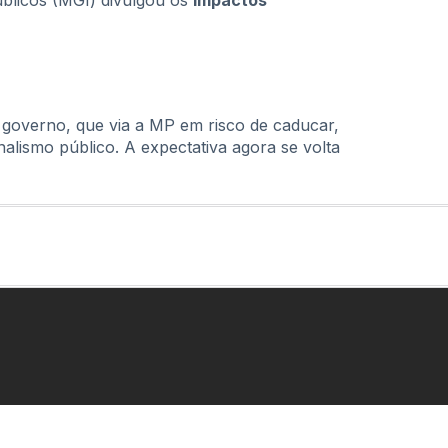
úblicos (MGI) divulgou os
impactos
governo, que via a MP em risco de caducar,
alismo público. A expectativa agora se volta