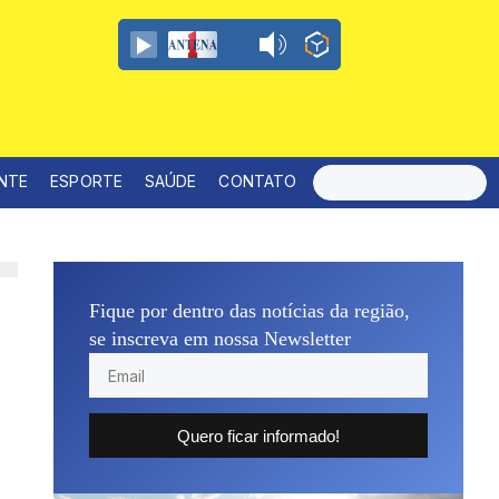
ENTE
ESPORTE
SAÚDE
CONTATO
Fique por dentro das notícias da região,
se inscreva em nossa Newsletter
Quero ficar informado!