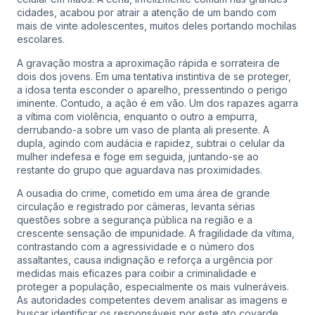
cidades, acabou por atrair a atenção de um bando com
mais de vinte adolescentes, muitos deles portando mochilas
escolares.
A gravação mostra a aproximação rápida e sorrateira de
dois dos jovens. Em uma tentativa instintiva de se proteger,
a idosa tenta esconder o aparelho, pressentindo o perigo
iminente. Contudo, a ação é em vão. Um dos rapazes agarra
a vítima com violência, enquanto o outro a empurra,
derrubando-a sobre um vaso de planta ali presente. A
dupla, agindo com audácia e rapidez, subtrai o celular da
mulher indefesa e foge em seguida, juntando-se ao
restante do grupo que aguardava nas proximidades.
A ousadia do crime, cometido em uma área de grande
circulação e registrado por câmeras, levanta sérias
questões sobre a segurança pública na região e a
crescente sensação de impunidade. A fragilidade da vítima,
contrastando com a agressividade e o número dos
assaltantes, causa indignação e reforça a urgência por
medidas mais eficazes para coibir a criminalidade e
proteger a população, especialmente os mais vulneráveis.
As autoridades competentes devem analisar as imagens e
buscar identificar os responsáveis por este ato covarde,