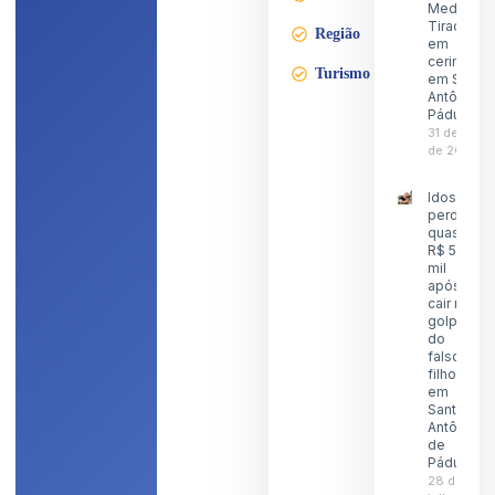
Medalha
Tiradente
Região
em
cerimônia
Turismo
em Santo
Antônio d
Pádua
31 de julho
de 2026
Idoso
perde
quase
R$ 5
mil
após
cair no
golpe
do
falso
filho
em
Santo
Antônio
de
Pádua
28 de