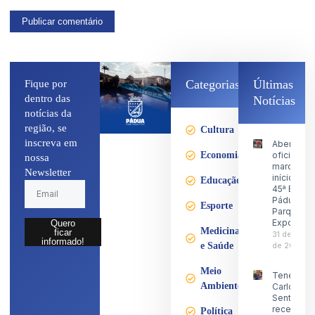
Categorias
Últimas
Fique por
dentro das
Notícias
notícias da
região, se
Cultura
inscreva em
Abertura
Economia
oficial
nossa
marca o
Newsletter
início da
Educação
45ª Expo
Pádua no
Esporte
Parque d
Exposiçõ
Quero
Medicina
ficar
31 de julho
informado!
e Saúde
de 2026
Meio
Tenente
Ambiente
Carlos
Sentinela
recebe a
Política