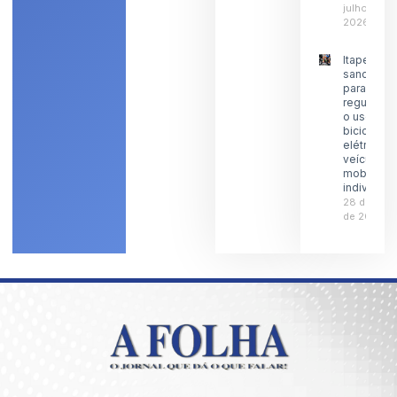
julho de
2026
Itaperuna
sanciona l
para
regulamen
o uso de
bicicletas
elétricas 
veículos 
mobilidad
individual
28 de julh
de 2026