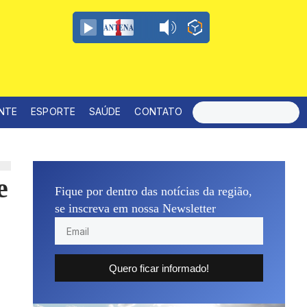
ENTE
ESPORTE
SAÚDE
CONTATO
e
Fique por dentro das notícias da região,
se inscreva em nossa Newsletter
Quero ficar informado!