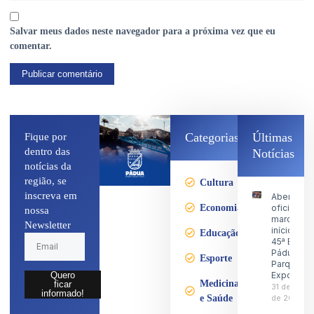
Salvar meus dados neste navegador para a próxima vez que eu
comentar.
Categorias
Últimas
Fique por
dentro das
Notícias
notícias da
região, se
Cultura
inscreva em
Abertura
Economia
oficial
nossa
marca o
Newsletter
início da
Educação
45ª Expo
Pádua no
Esporte
Parque d
Exposiçõ
Quero
Medicina
ficar
31 de julho
informado!
e Saúde
de 2026