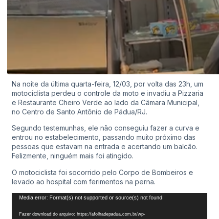
Na noite da última quarta-feira, 12/03, por volta das 23h, um
motociclista perdeu o controle da moto e invadiu a Pizzaria
e Restaurante Cheiro Verde ao lado da Câmara Municipal,
no Centro de Santo Antônio de Pádua/RJ.
Segundo testemunhas, ele não conseguiu fazer a curva e
entrou no estabelecimento, passando muito próximo das
pessoas que estavam na entrada e acertando um balcão.
Felizmente, ninguém mais foi atingido.
O motociclista foi socorrido pelo Corpo de Bombeiros e
levado ao hospital com ferimentos na perna.
Tocador
Media error: Format(s) not supported or source(s) not found
de
Fazer download do arquivo: https://afolhadepadua.com.br/wp-
vídeo